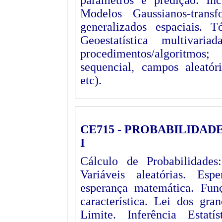
parâmetros e predição. Inc
Modelos Gaussianos-trans
generalizados espaciais. T
Geoestatística multivari
procedimentos/algoritmos
sequencial, campos aleatóri
etc).
CE715 - PROBABILIDAD
I
Cálculo de Probabilidades:
Variáveis aleatórias. Esp
esperança matemática. Fun
característica. Lei dos gr
Limite. Inferência Estatí