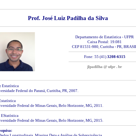
Prof. José Luiz Padilha da Silva
Departamento de Estatística - UFPR
Caixa Postal: 19.081
CEP 81531-980, Curitiba - PR, BRASI
Fone: 55 (41)
3208-6315
jlpadilha @ ufpr . br
:
Estatística
ersidade Federal do Paraná, Curitiba, PR, 2007.
statística
ersidade Federal de Minas Gerais, Belo Horizonte, MG, 2011.
EStatística
ersidade Federal de Minas Gerais, Belo Horizonte, MG, 2015.
squisa:
Dados Longitudinais, Missing Data e Análise de Sobrevivência.