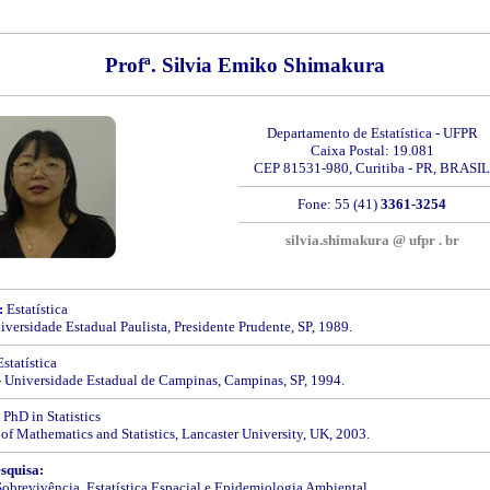
Profª. Silvia Emiko Shimakura
Departamento de Estatística - UFPR
Caixa Postal: 19.081
CEP 81531-980, Curitiba - PR, BRASIL
Fone: 55 (41)
3361-3254
silvia.shimakura @ ufpr . br
:
Estatística
versidade Estadual Paulista, Presidente Prudente, SP, 1989.
statística
Universidade Estadual de Campinas, Campinas, SP, 1994.
PhD in Statistics
of Mathematics and Statistics, Lancaster University, UK, 2003.
squisa:
Sobrevivência, Estatística Espacial e Epidemiologia Ambiental.